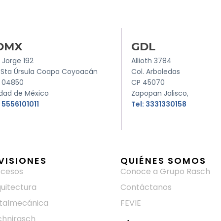
DMX
GDL
 Jorge 192
Allioth 3784
 Sta Úrsula Coapa Coyoacán
Col. Arboledas
. 04850
CP 45070
dad de México
Zapopan Jalisco,
: 5556101011
Tel: 3331330158
VISIONES
QUIÉNES SOMOS
ocesos
Conoce a Grupo Rasch
uitectura
Contáctanos
talmecánica
FEVIE
chnirasch