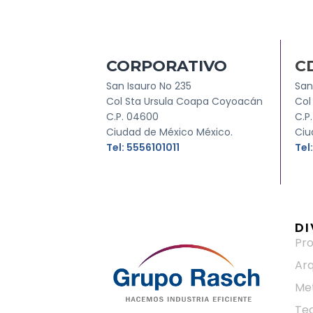
CORPORATIVO
C
San Isauro No 235
San
Col Sta Ursula Coapa Coyoacán
Col
C.P. 04600
C.P
Ciudad de México México.
Ciu
Tel: 5556101011
Tel
DI
Pr
Arq
Me
Te