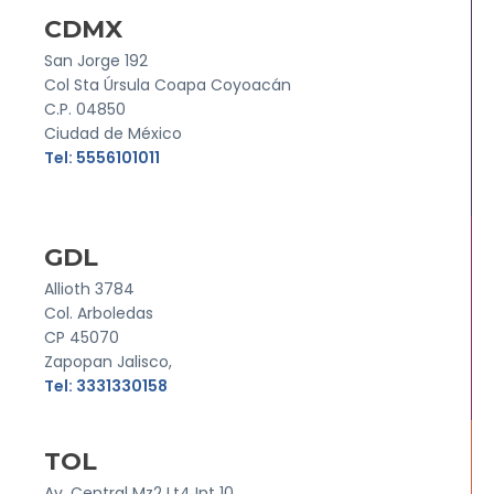
CDMX
San Jorge 192
Col Sta Úrsula Coapa Coyoacán
C.P. 04850
Ciudad de México
Tel: 5556101011
GDL
Allioth 3784
Col. Arboledas
CP 45070
Zapopan Jalisco,
Tel: 3331330158
TOL
Av. Central Mz2 Lt4 Int 10