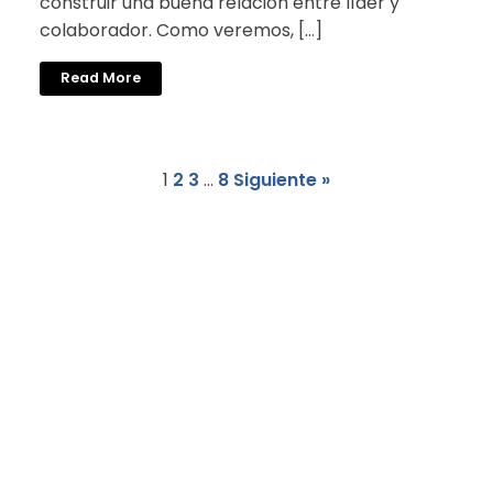
construir una buena relación entre líder y
colaborador. Como veremos, […]
Read More
1
2
3
…
8
Siguiente »